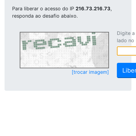
Para liberar o acesso
do IP
216.73.216.73
,
responda ao desafio abaixo.
Digite 
lado no
[trocar imagem]