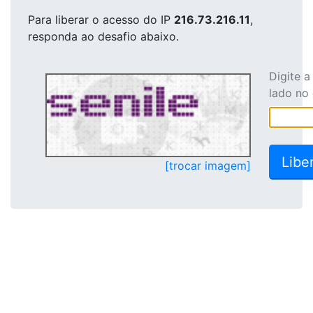
Para liberar o acesso
do IP
216.73.216.11
,
responda ao desafio abaixo.
Digite 
lado no
[trocar imagem]