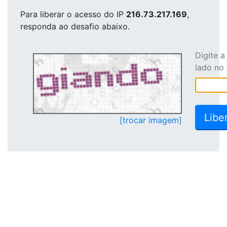
Para liberar o acesso
do IP
216.73.217.169
,
responda ao desafio abaixo.
Digite 
lado no
[trocar imagem]