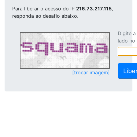
Para liberar o acesso
do IP
216.73.217.115
,
responda ao desafio abaixo.
Digite 
lado no
[trocar imagem]